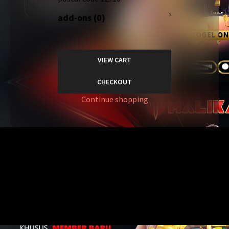
add-ons (0)
VIEW CART
CHECKOUT
Continue shopping
Main Togel Online di MALIKATOTO! Nikmati Toto 4D
terpercaya dengan taruhan mulai 100 Perak dan
kesempatan menangkan hadiah hingga 10 Juta.
Daftar sekarang dan rasakan sensasi jp!
Show More ?