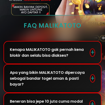
FAQ MALIKATOTO
Kenapa MALIKATOTO gak pernah kena
blokir dan selalu bisa diakses?
Bosan dengan situs togel yang tidak jelas,
Apa yang bikin MALIKATOTO dipercaya
minimum bet mahal, atau hadiah
sebagai bandar togel aman & pasti
kemenangan yang kecil? Frustrasi karena
bayar?
kesulitan menemukan platform tepercaya
Taruhan Minimal 100 Perak
yang benar-benar membayar kemenangan
Beneran bisa jepe 10 juta cuma modal
Mainkan semua pasaran togel favorit Anda
Anda? Sudah saatnya beralih ke MALIKATOTO!